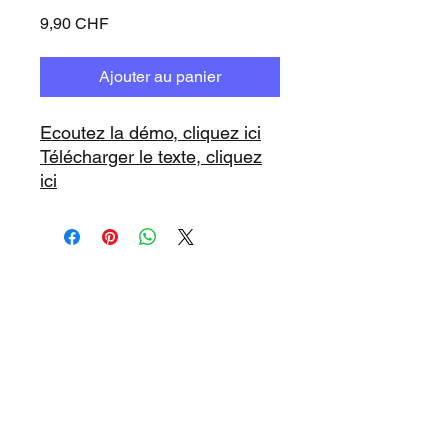
Prix
9,90 CHF
Ajouter au panier
Ecoutez la démo, cliquez ici
Télécharger le texte, cliquez
ici
www.playbacks.ch
info@playbacks.ch
Notre Maison-Mère:
https://www.music-record.ch