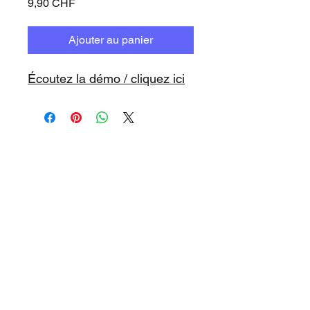
Prix
9,90 CHF
Ajouter au panier
Écoutez la démo / cliquez ici
www.playbacks.ch
info@playbacks.ch
Notre Maison-Mère:
https://www.music-record.ch
Do Not Sell My Personal Information
protection des données