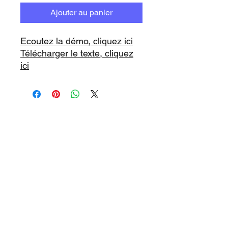
Ajouter au panier
Ecoutez la démo, cliquez ici
Télécharger le texte, cliquez
ici
Contenu Medley : Palma de
Majorque, Lady Sunshine,
Sur la plage de Maspalomas,
Cet été va être une fête,
www.playbacks.ch
Playa de Palma
info@playbacks.ch
Notre Maison-Mère:
https://www.music-record.ch
Do Not Sell My Personal Information
protection des données