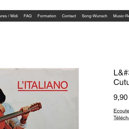
res / Midi
FAQ
Formation
Contact
Song-Wunsch
Music-R
L&#3
Cut
9,9
Ecoute
Télécha