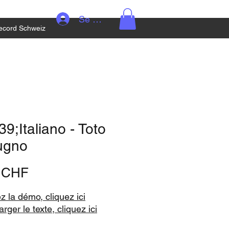
Se connecter
ecord Schweiz
9;Italiano - Toto
ugno
Prix
0 CHF
z la démo, cliquez ici
rger le texte, cliquez ici