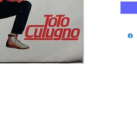
www.playbacks.ch
protection des
données
info@playbacks.ch
Notre Maison-Mère:
https://www.music-record.ch