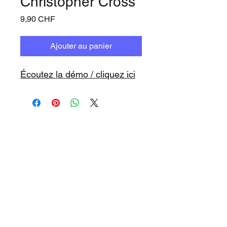
Christopher Cross
Prix
9,90 CHF
Ajouter au panier
Écoutez la démo / cliquez ici
www.playbacks.ch
info@playbacks.ch
Notre Maison-Mère:
https://www.music-record.ch
Do Not Sell My Personal Information