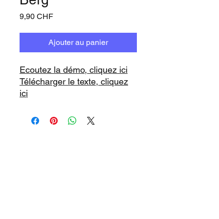
Prix
9,90 CHF
Ajouter au panier
Ecoutez la démo, cliquez ici
Télécharger le texte, cliquez
ici
www.playbacks.ch
info@playbacks.ch
Notre Maison-Mère:
https://www.music-record.ch