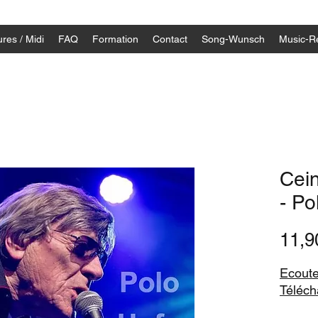
res / Midi
FAQ
Formation
Contact
Song-Wunsch
Music-R
Cein
- Po
11,
Ecoute
Télécha