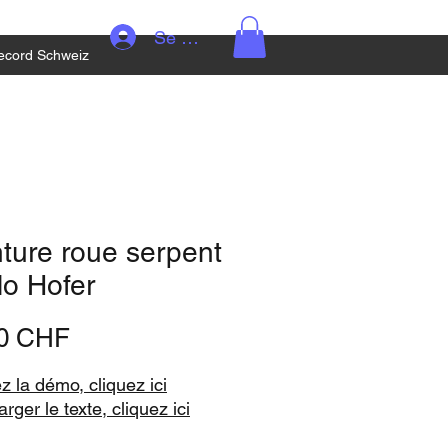
Se connecter
ecord Schweiz
ture roue serpent
lo Hofer
Prix
90 CHF
z la démo, cliquez ici
rger le texte, cliquez ici