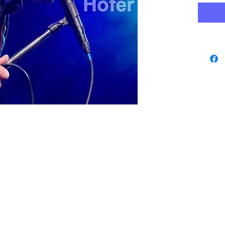
www.playbacks.ch
protection des
données
info@playbacks.ch
Notre Maison-Mère:
https://www.music-record.ch