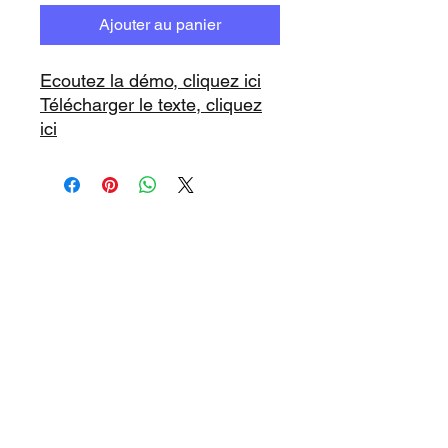
Ajouter au panier
Ecoutez la démo, cliquez ici
Télécharger le texte, cliquez
ici
www.playbacks.ch
info@playbacks.ch
Notre Maison-Mère:
https://www.music-record.ch
Do Not Sell My Personal Information
protection des données