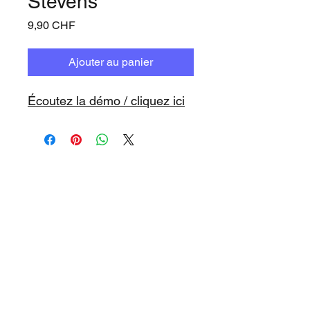
Stevens
Prix
9,90 CHF
Ajouter au panier
Écoutez la démo / cliquez ici
www.playbacks.ch
info@playbacks.ch
Notre Maison-Mère:
https://www.music-record.ch
Do Not Sell My Personal Information