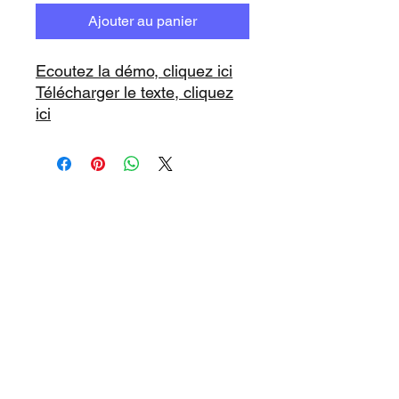
Ajouter au panier
Ecoutez la démo, cliquez ici
Télécharger le texte, cliquez
ici
www.playbacks.ch
info@playbacks.ch
Notre Maison-Mère:
https://www.music-record.ch
Do Not Sell My Personal Information
protection des données