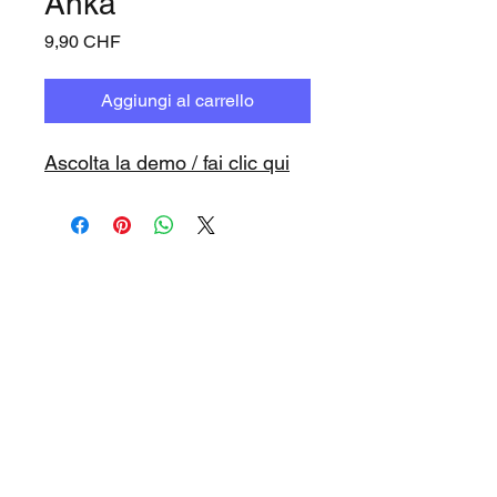
Anka
Prezzo
9,90 CHF
Aggiungi al carrello
Ascolta la demo / fai clic qui
www.playbacks.ch
info@playbacks.ch
La nostra casa madre:
https://www.music-record.ch
Do Not Sell My Personal Information