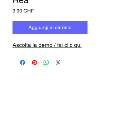
Prezzo
9,90 CHF
Aggiungi al carrello
Ascolta la demo / fai clic qui
www.playbacks.ch
info@playbacks.ch
La nostra casa madre:
https://www.music-record.ch
Do Not Sell My Personal Information