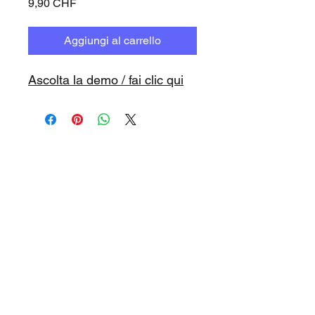
Prezzo
9,90 CHF
Aggiungi al carrello
Ascolta la demo / fai clic qui
www.playbacks.ch
info@playbacks.ch
La nostra casa madre:
https://www.music-record.ch
Do Not Sell My Personal Information
protezione dati