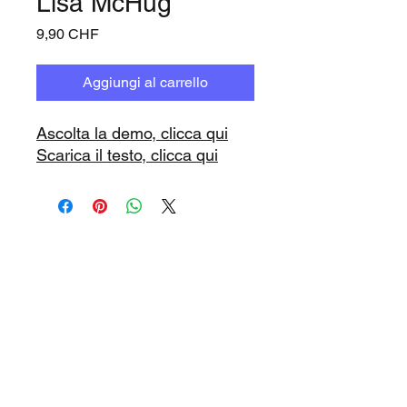
Lisa McHug
Prezzo
9,90 CHF
Aggiungi al carrello
Ascolta la demo, clicca qui
Scarica il testo, clicca qui
www.playbacks.ch
info@playbacks.ch
La nostra casa madre:
https://www.music-record.ch