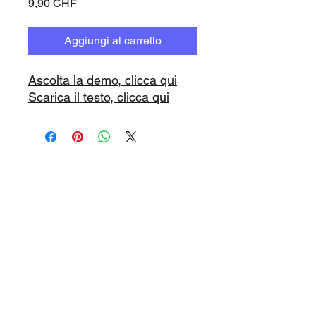
Prezzo
9,90 CHF
Aggiungi al carrello
Ascolta la demo, clicca qui
Scarica il testo, clicca qui
www.playbacks.ch
info@playbacks.ch
La nostra casa madre:
https://www.music-record.ch
Do Not Sell My Personal Information