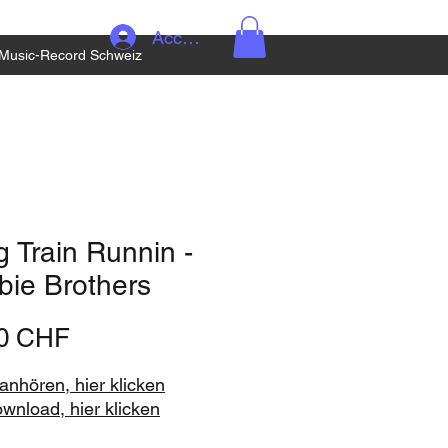
Accedi
Music-Record Schweiz
 Train Runnin -
bie Brothers
Prezzo
90 CHF
nhören, hier klicken
ownload, hier klicken