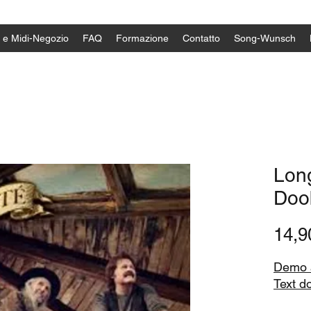
 e Midi-Negozio
FAQ
Formazione
Contatto
Song-Wunsch
Long
Doo
14,
Demo a
Text d