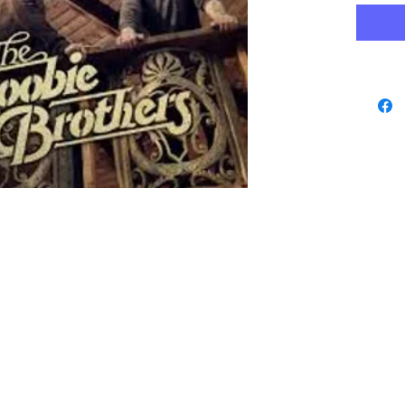
www.playbacks.ch
protezione dati
info@playbacks.ch
La nostra casa madre:
https://www.music-