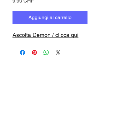
Prezzo
9,90 CHF
Aggiungi al carrello
Ascolta Demon / clicca qui
www.playbacks.ch
info@playbacks.ch
La nostra casa madre:
https://www.music-record.ch
Do Not Sell My Personal Information
protezione dati