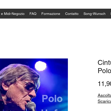
 e Midi-Negozio
FAQ
Formazione
Contatto
Song-Wunsch
Cint
Polo
11,
Ascolt
Scarica