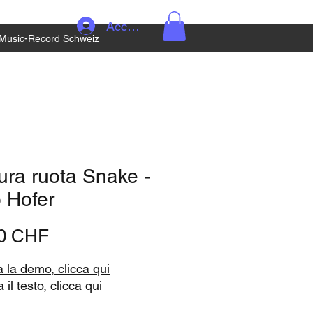
Accedi
Music-Record Schweiz
ura ruota Snake -
 Hofer
Prezzo
90 CHF
a la demo, clicca qui
 il testo, clicca qui