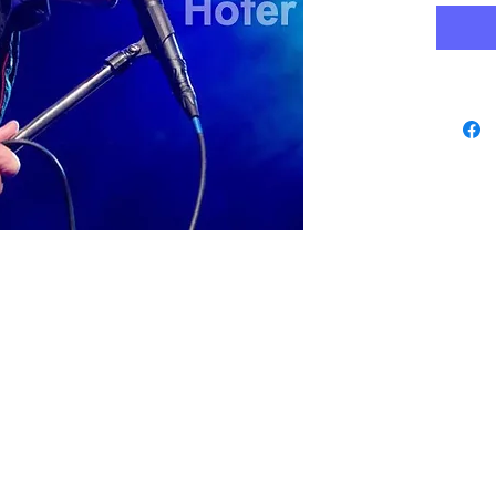
www.playbacks.ch
protezione dati
info@playbacks.ch
La nostra casa madre:
https://www.music-