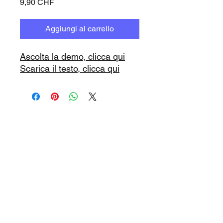
Prezzo
9,90 CHF
Aggiungi al carrello
Ascolta la demo, clicca qui
Scarica il testo, clicca qui
www.playbacks.ch
info@playbacks.ch
La nostra casa madre:
https://www.music-record.ch
Do Not Sell My Personal Information