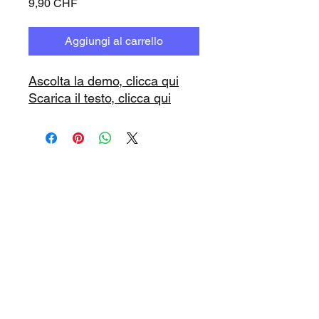
Prezzo
9,90 CHF
Aggiungi al carrello
Ascolta la demo, clicca qui
Scarica il testo, clicca qui
www.playbacks.ch
info@playbacks.ch
La nostra casa madre:
https://www.music-record.ch
Do Not Sell My Personal Information