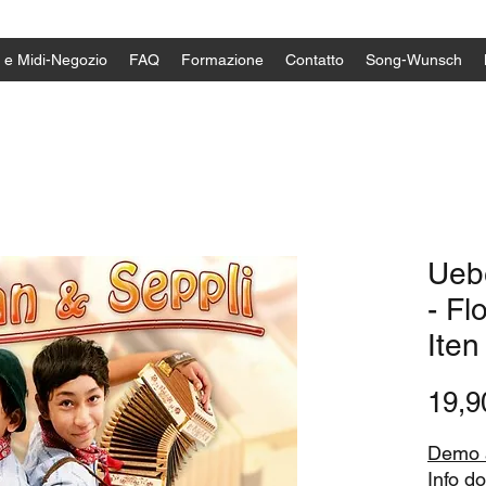
 e Midi-Negozio
FAQ
Formazione
Contatto
Song-Wunsch
Ueb
- Fl
Iten
19,
Demo a
Info d