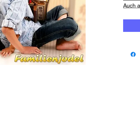
Auch a
www.playbacks.ch
protezione dati
info@playbacks.ch
La nostra casa madre:
https://www.music-