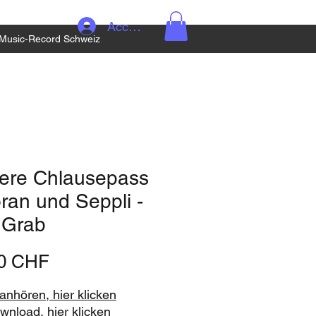
Accedi
Music-Record Schweiz
ere Chlausepass
oran und Seppli -
 Grab
Prezzo
90 CHF
nhören, hier klicken
ownload, hier klicken