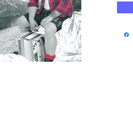
www.playbacks.ch
protezione dati
info@playbacks.ch
La nostra casa madre:
https://www.music-