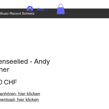
Accedi
Music-Record Schweiz
enseelied - Andy
ner
Prezzo
90 CHF
nhören, hier klicken
ownload, hier klicken