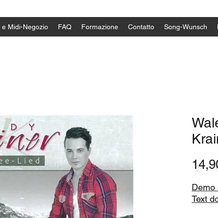
 e Midi-Negozio
FAQ
Formazione
Contatto
Song-Wunsch
Wal
Krai
14,
Demo a
Text d