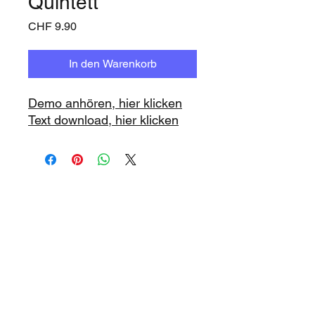
Quintett
Preis
CHF 9.90
In den Warenkorb
Demo anhören, hier klicken
Text download, hier klicken
www.playbacks.ch
studio@music-record.ch
Unser Mutterhaus:
https://www.music-record.ch