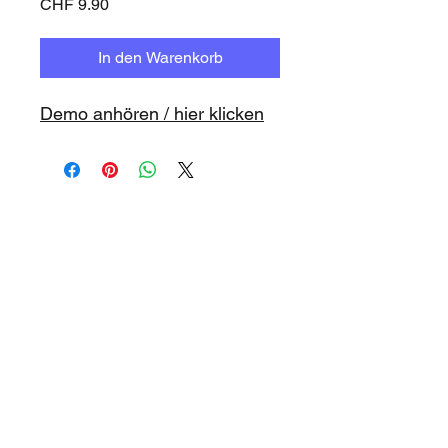
Preis
CHF 9.90
In den Warenkorb
Demo anhören / hier klicken
www.playbacks.ch
studio@music-record.ch
Unser Mutterhaus:
https://www.music-record.ch
Do Not Sell My Personal Information
Datenschutz