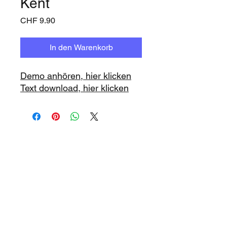
Kent
Preis
CHF 9.90
In den Warenkorb
Demo anhören, hier klicken
Text download, hier klicken
www.playbacks.ch
studio@music-record.ch
Unser Mutterhaus:
https://www.music-record.ch