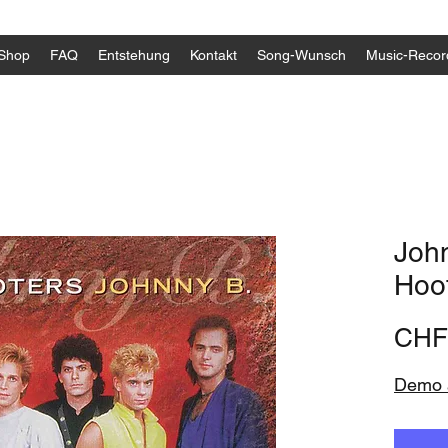
Shop
FAQ
Entstehung
Kontakt
Song-Wunsch
Music-Recor
John
Hoo
CHF
Demo a