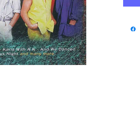
www.playbacks.ch
Datenschutz
studio@music-
record.ch