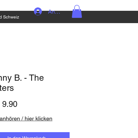
Anmelden
d Schweiz
ny B. - The
ters
Preis
 9.90
nhören / hier klicken