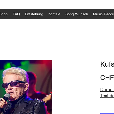
Shop
FAQ
Entstehung
Kontakt
Song-Wunsch
Music-Recor
Kufs
CHF
Demo a
Text d