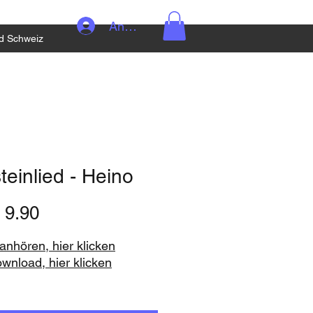
Anmelden
d Schweiz
teinlied - Heino
Preis
 9.90
nhören, hier klicken
ownload, hier klicken