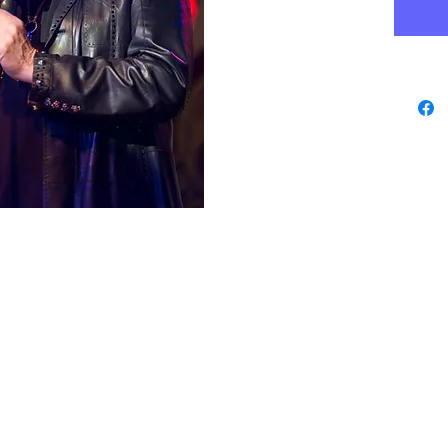
www.playbacks.ch
Datenschutz
studio@music-
record.ch