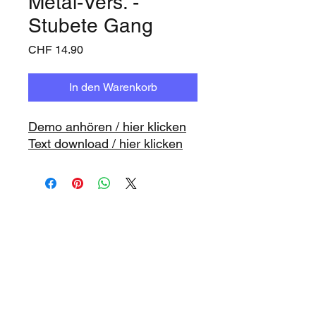
Metal-Vers. -
Stubete Gang
Preis
CHF 14.90
In den Warenkorb
Demo anhören / hier klicken
Text download / hier klicken
www.playbacks.ch
studio@music-record.ch
Unser Mutterhaus: