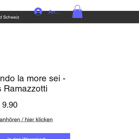
Anmelden
d Schweiz
do la more sei -
s Ramazzotti
Preis
 9.90
nhören / hier klicken