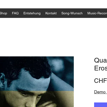
Shop
FAQ
Entstehung
Kontakt
Song-Wunsch
Music-Recor
Quan
Ero
CHF
Demo a