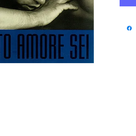
www.playbacks.ch
Datenschutz
studio@music-
record.ch