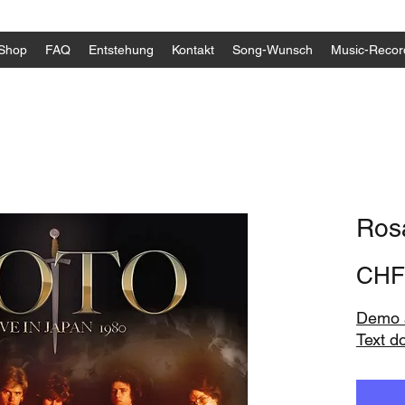
Shop
FAQ
Entstehung
Kontakt
Song-Wunsch
Music-Recor
Ros
CHF
Demo a
Text d