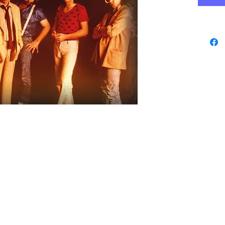
www.playbacks.ch
Datenschutz
studio@music-
record.ch