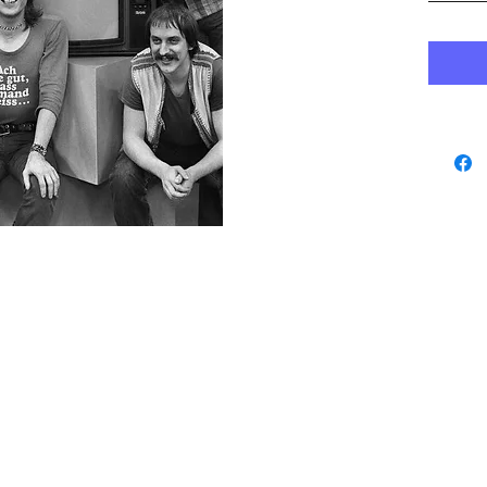
www.playbacks.ch
Datenschutz
studio@music-
record.ch