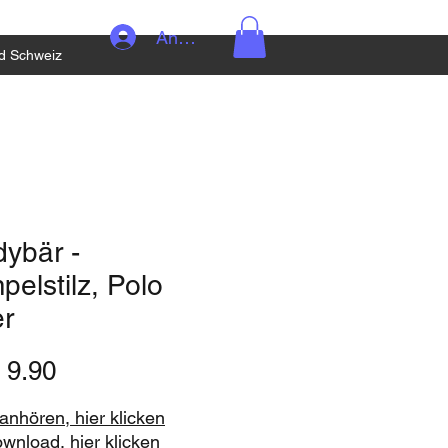
Anmelden
d Schweiz
ybär -
elstilz, Polo
er
Preis
 9.90
nhören, hier klicken
ownload, hier klicken