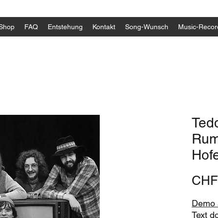
Shop
FAQ
Entstehung
Kontakt
Song-Wunsch
Music-Recor
Tedd
Rump
Hof
CHF
Demo a
Text d