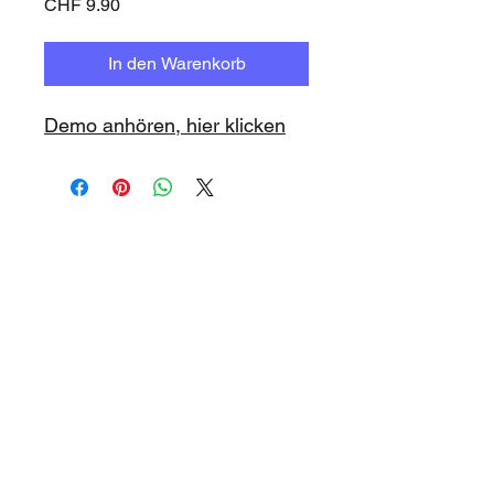
Preis
CHF 9.90
In den Warenkorb
Demo anhören, hier klicken
www.playbacks.ch
studio@music-record.ch
Unser Mutterhaus:
https://www.music-record.ch
Do Not Sell My Personal Information
Datenschutz