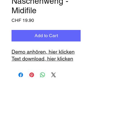
Naschenweng -
Midifile
Price
CHF 19.90
Add to Cart
Demo anhören, hier klicken
Text download, hier klicken
www.playbacks.ch
info@playbacks.ch
Company:
https://www.music-